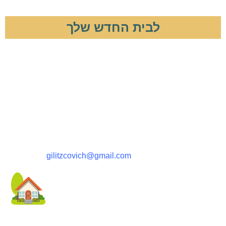
לבית החדש שלך
אני מאשר/ת קבלת דיור פרסומי
מחברת איצקוביץ נכסים
הסדנא 15, רעננה – (קאנטרי רעננה) – חניה פרטית במקום
ללקוחות איצקוביץ נכסים
gilitzcovich@gmail.com
תודה שפנית לאיצקוביץ נכסים –
תיווך נדל"ן
ויזמות !
נשמח לעזור לך ולתת מענה לכל שאלה.